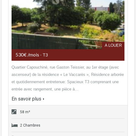
A LOUER
530€ /mois
- T3
Quartier Capouchiné, rue Gaston Teissier, au 1er étage (avec
ascenseur) de la résidence « Le Vaccarès », Résidence arborée
et quotidiennement entretenue: Spacieux T3 comprenant une
entrée avec rangement, une pièce à…
En savoir plus
58 m²
2 Chambres