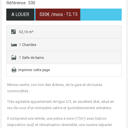
Référence : 530
A LOUER
530€ /mois
- T2, T3
52,10 m²
1 Chambre
1 Salle de bains
Imprimer cette page
Nîmes-centre, non loin des Arènes, de la gare et de toutes
commodités :
Très agréable appartement de type 2/3, en excellent état, situé en
rez-de-cour d’un immeuble calme et quotidiennement entretenu :
Il comprend une entrée, une pièce à vivre (17m²) avec balcon
(exposition sud) et climatisation réversible, une cuisine séparée