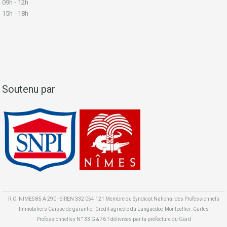
09h - 12h
15h - 18h
Soutenu par
R.C. NIMES 85 A 290 - SIREN 332 054 121 Membre du Syndicat National des Professionnels
Immobiliers Caisse de garantie : Crédit agricole du Languedoc-Montpellier. Cartes
Professionnelles N° 33 G & 76 T délivrées par la préfecture du Gard