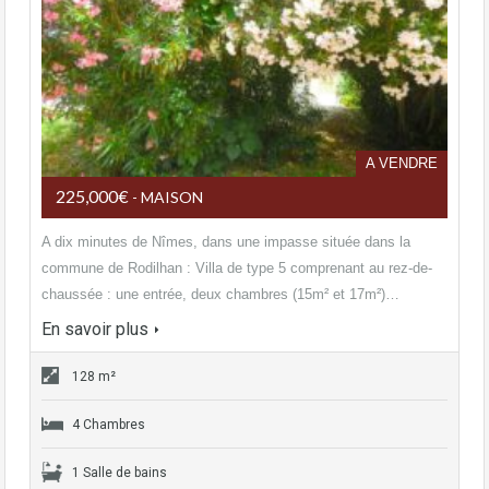
A VENDRE
225,000€
- MAISON
A dix minutes de Nîmes, dans une impasse située dans la
commune de Rodilhan : Villa de type 5 comprenant au rez-de-
chaussée : une entrée, deux chambres (15m² et 17m²)…
En savoir plus
128 m²
4 Chambres
1 Salle de bains