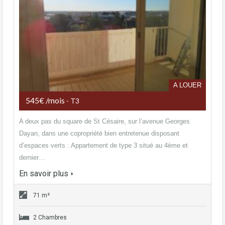
A LOUER
545€ /mois
- T3
A deux pas du square de St Césaire, sur l’avenue Georges
Dayan, dans une copropriété bien entretenue disposant
d’espaces verts : Appartement de type 3 situé au 4ème et
dernier…
En savoir plus
71 m²
2 Chambres