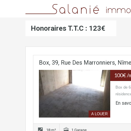
Honoraires T.T.C : 123€
Box, 39, Rue Des Marronniers, Nîme
100€ /
Box de 6
résidence
En savo
A LOUER
18 m²
1 Garage