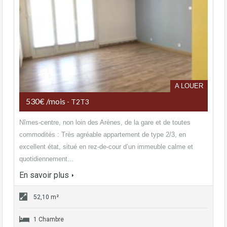
A LOUER
530€ /mois
- T2T3
Nîmes-centre, non loin des Arènes, de la gare et de toutes
commodités : Très agréable appartement de type 2/3, en
excellent état, situé en rez-de-cour d’un immeuble calme et
quotidiennement…
En savoir plus
52,10 m²
1 Chambre