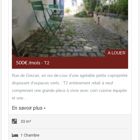
A LOUER
500€ /mois
- T2
Rue de Grezan, en rez-de-cour d’une agréable petite copropriété
disposant d’espaces verts : T2 entièrement refait à neuf
comprenant une grande pièce à vivre avec coin cuisine équipée
et une…
En savoir plus
33 m²
1 Chambre