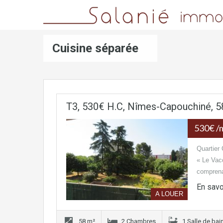
Cuisine séparée
T3, 530€ H.C, Nîmes-Capouchiné, 5
530€ /
Quartier
« Le Vac
comprena
En savo
A LOUER
58 m²
2 Chambres
1 Salle de bai