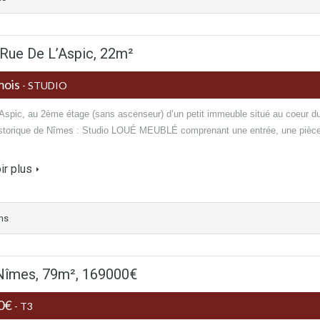
ue De L’Aspic, 22m²
mois
- STUDIO
’Aspic, au 2ème étage (sans ascenseur) d’un petit immeuble situé au coeur d
istorique de Nîmes : Studio LOUÉ MEUBLÉ comprenant une entrée, une pièc
ir plus
ins
Nîmes, 79m², 169000€
00€
- T3