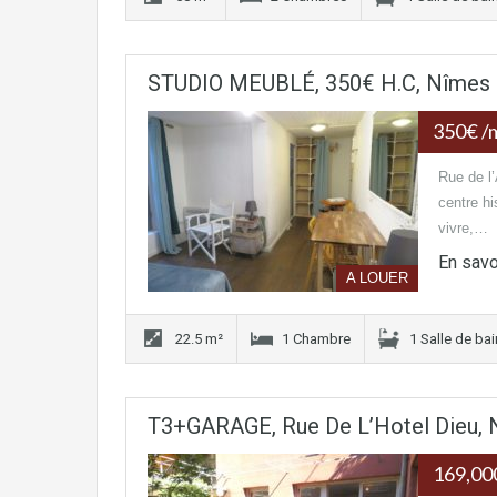
STUDIO MEUBLÉ, 350€ H.C, Nîmes R
350€ /
Rue de l
centre h
vivre,…
En savo
A LOUER
22.5 m²
1 Chambre
1 Salle de ba
T3+GARAGE, Rue De L’Hotel Dieu, 
169,0