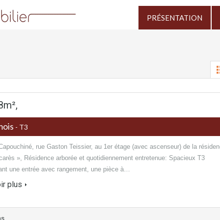
PRÉSENTATION
8m²,
mois
- T3
 Capouchiné, rue Gaston Teissier, au 1er étage (avec ascenseur) de la réside
carès », Résidence arborée et quotidiennement entretenue: Spacieux T3
nt une entrée avec rangement, une pièce à…
ir plus
ns