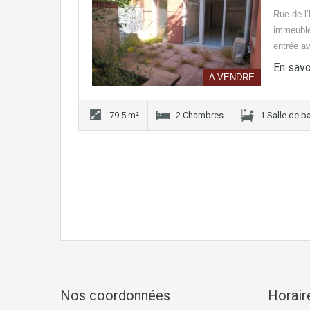
Rue de l’
immeuble
entrée 
En savo
A VENDRE
79.5 m²
2 Chambres
1 Salle de b
Nos coordonnées
Horair