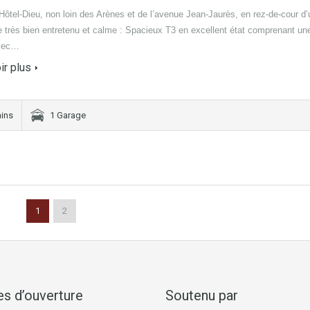
Hôtel-Dieu, non loin des Arènes et de l’avenue Jean-Jaurès, en rez-de-cour d’
 très bien entretenu et calme : Spacieux T3 en excellent état comprenant un
avec…
ir plus
ains
1 Garage
1
2
es d’ouverture
Soutenu par