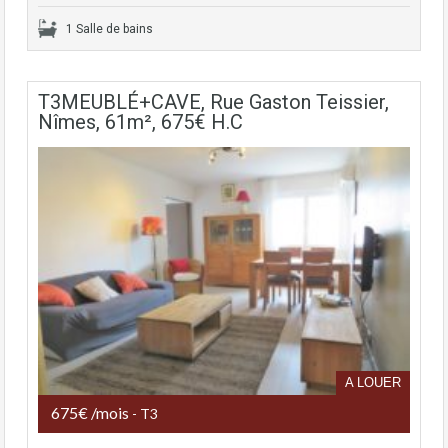
1 Salle de bains
T3MEUBLÉ+CAVE, Rue Gaston Teissier,
Nîmes, 61m², 675€ H.C
A LOUER
675€ /mois
- T3