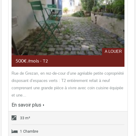
A LOUER
500€ /mois
- T2
Rue de Grezan, en rez-de-cour d’une agréable petite copropriété
disposant d’espaces verts : T2 entièrement refait à neuf
comprenant une grande pièce à vivre avec coin cuisine équipée
et une…
En savoir plus
33 m²
1 Chambre