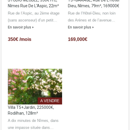
STUDIO MEUBLÉ, 350€ H.C,
T3+GARAGE, Rue De L’Hotel
Nîmes Rue De L’Aspic, 22m²
Dieu, Nîmes, 79m², 169000€
Rue de l’Aspic, au 2ème étage
Rue de l’Hôtel-Dieu, non loin
(sans ascenseur) d’un petit…
des Arènes et de l’avenue…
En savoir plus
En savoir plus
350€ /mois
169,000€
A VENDRE
Villa T5+Jardin, 225000€,
Rodilhan, 128m²
A dix minutes de Nîmes, dans
une impasse située dans…