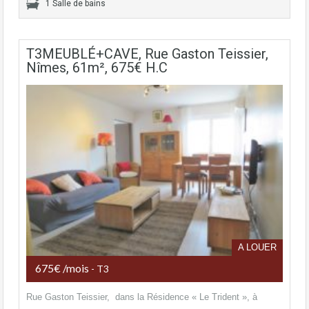
1 Salle de bains
T3MEUBLÉ+CAVE, Rue Gaston Teissier,
Nîmes, 61m², 675€ H.C
A LOUER
675€ /mois
- T3
Rue Gaston Teissier, dans la Résidence « Le Trident », à