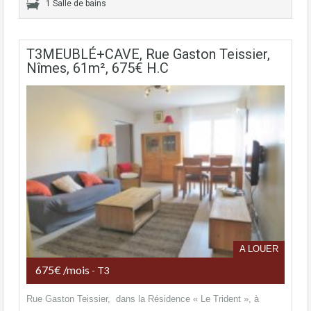
1 Salle de bains
T3MEUBLÉ+CAVE, Rue Gaston Teissier,
Nîmes, 61m², 675€ H.C
A LOUER
675€ /mois
- T3
Rue Gaston Teissier, dans la Résidence « Le Trident », à