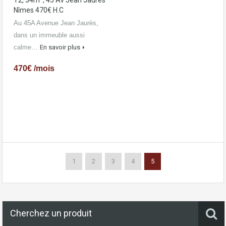
T2, 34m², 45 Av Jean Jaurès
Nîmes 470€ H.C
Au 45A Avenue Jean Jaurès,
dans un immeuble aussi
calme…
En savoir plus
470€ /mois
1
2
3
4
5
Cherchez un produit